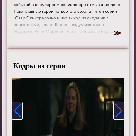
событий в популярном сериале про отмывание денег.
Пока главные герои четвертого сезона пятой серии
"Озарк" лихорадочно ищут выход из ситуации с
наркотиками, юная Шарлотт задумывается о
будущем. Рут и Марти вступают в опасную игру с
Дарлин, пытаясь исправить ситуацию, а влиятельный
сенатор выдвигает свои условия для перемирия.
Режиссер:
Алик Сахаров
Актеры:
Джейсон Бейтман, Лора Линни, София
Кадры из серии
Хьюблиц, Скайлар Гертнер, Джулия Гарнер, Джордана
Спиро, Джейсон Батлер Харнер, Эсай Моралес, Питер
Маллан, Лиза Эмери, Чарли Тахан, Джанет Мактир, Том
Пелфри, Джессика Франсес Дьюкс, Дамиан Янг, Феликс
Солис, Адам Ротенберг и Альфонсо Эррера.
Смотрите онлайн 4 сезон 5 серию «
Озарк
» бесплатно
в хорошем HD качестве, на телефоне, планшете, пк
или телевизоре на сайте tvozark.ru.