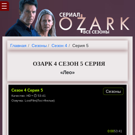
Главная
Cезоны
Сезон 4
Серия 5
ОЗАРК 4 СЕЗОН 5 СЕРИЯ
«Лео»
Сезон
4
Серия
5
Сезоны
Качество:
HD
• ⏱
53:41
Озвучка:
LostFilm(ЛостФильм)
0:00
53:41