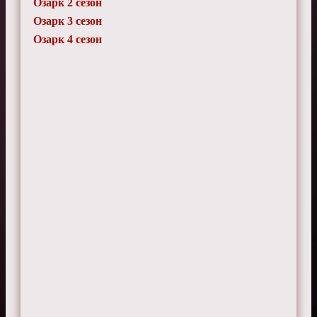
WildPixel
Озарк 2 сезон
30 июня 2025 г. 12:00
Озарк 3 сезон
Криминальная история, которая держит в
напряжении буквально с первой минуты!
Озарк 4 сезон
CyberSnake
12 мая 2025 г. 15:10
Слабая режиссура, много логических
ошибок.
PowerCore
7 ноября 2024 г. 21:05
Не рекомендую
ZenMaster
16 сентября 2024 г. 15:55