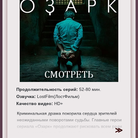
Продолжительность серий:
52-80 мин.
Озвучка:
LostFilm(ЛостФильм)
Качество видео:
HD+
Криминальная драма покорила сердца зрителей
неожиданными поворотами судьбы. Главные герои
сериала «Озарк» продолжают рисковать всем ради
денег наркобарона. Казалось бы, жизнь начала