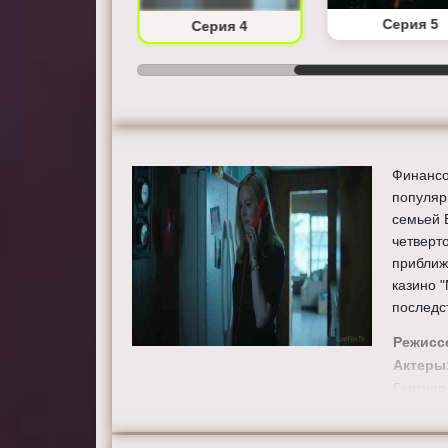
Серия 3
Серия 5
Серия 4
Финансо
популяр
семьей 
четверт
приближ
казино 
последс
Режисс
Актеры
Гертнер
Моралес
Пелфри,