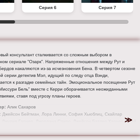
Серия 6
Серия 7
вый консультант сталкивается со сложным выбором в
ном сериале "Озарк". Напряженные отношения между Рут и
Бердов накаляются из-за исчезновения Бена. В четвертом сезоне
ой серии детектив Мэл, идущий по следу отца Вэнди,
ается к разгадке семейных тайн. Эмоциональное посещение Рут
"Миссури Бель" вместе с Керри оборачивается неожиданными
твиями, ставя под угрозу планы героев.
ер:
Алик Сахаров
:
Джейсон Бейтман, Лора Линни, София Хьюблиц, Скайлар
, Джулия Гарнер, Джордана Спиро, Джейсон Батлер Харнер, Эсай
, Питер Маллан, Лиза Эмери, Чарли Тахан, Джанет Мактир, Том
 Джессика Франсес Дьюкс, Дамиан Янг, Феликс Солис, Адам