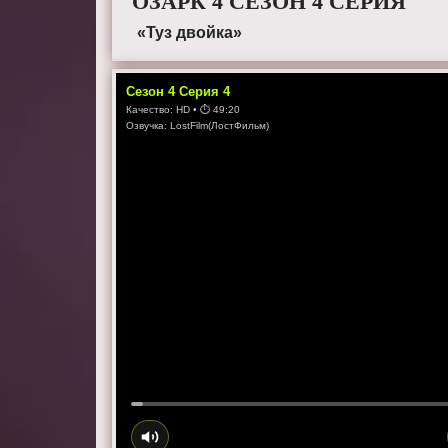
ОЗАРК 4 СЕЗОН 4 СЕРИЯ
«Туз двойка»
Сезон
4
Серия
4
Качество:
HD
• ⏱
49:20
Озвучка:
LostFilm(ЛостФильм)