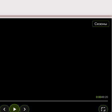
Сезоны
0:00
49:20