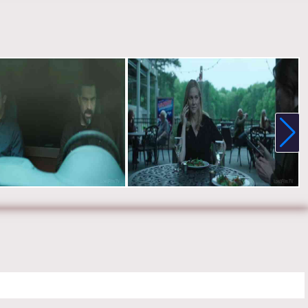
рг и Альфонсо Эррера.
е онлайн 4 сезон 4 серию «
Озарк
» бесплатно в хорошем HD
, на телефоне, планшете, пк или телевизоре на сайте tvozark.ru.