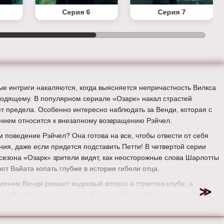
Серия 6
Серия 7
е интриги накаляются, когда выясняется непричастность Вилкса
ходящему. В популярном сериале «Озарк» накал страстей
ет предела. Особенно интересно наблюдать за Венди, которая с
нием относится к внезапному возвращению Рэйчел.
м поведение Рэйчел? Она готова на все, чтобы отвести от себя
ния, даже если придется подставить Петти! В четвертой серии
 сезона «Озарк» зрители видят, как неосторожные слова Шарлотты
ют Вайата копать глубже в истории гибели отца.
менем Венди решает кадровый вопрос в стриптиз-клубе, а
вая Рут борется за светлое будущее брата. Ну и конечно, Рой
-то получает долгожданное.
ер:
Эндрю Бернштейн