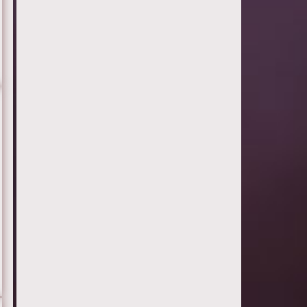
Серия 8
Серия 9
С